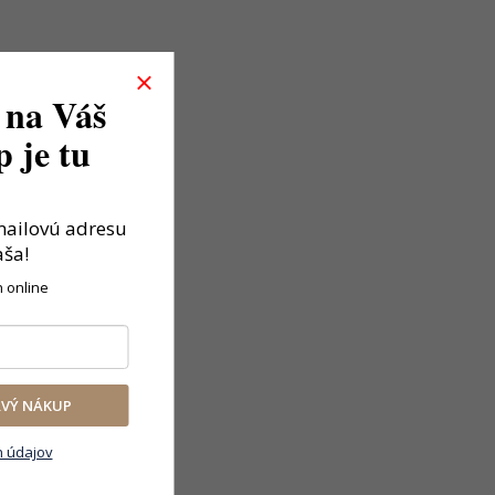
 na Váš
 je tu
mailovú adresu
aša!
n online
RVÝ NÁKUP
 údajov