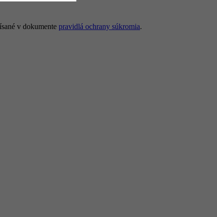
opísané v dokumente
pravidlá ochrany súkromia
.