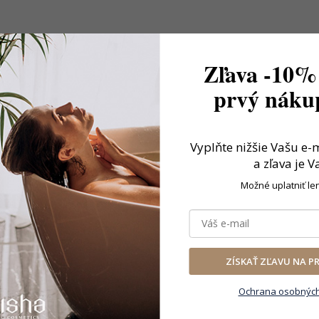
Zľava -10%
prvý nákup
Vyplňte nižšie Vašu e-
a zľava je V
Možné uplatniť le
ZÍSKAŤ ZĽAVU NA P
Ochrana osobných