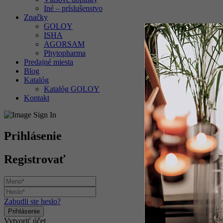
Iné – príslušenstvo
Značky
GOLOY
ISHA
AGORSAM
Phytopharma
Predajné miesta
Blog
Katalóg
Katalóg GOLOY
Kontakt
Prihlásenie
Registrovať
Zabudli ste heslo?
Vytvoriť účet