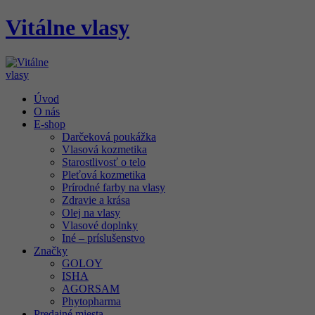
Vitálne vlasy
Úvod
O nás
E-shop
Darčeková poukážka
Vlasová kozmetika
Starostlivosť o telo
Pleťová kozmetika
Prírodné farby na vlasy
Zdravie a krása
Olej na vlasy
Vlasové doplnky
Iné – príslušenstvo
Značky
GOLOY
ISHA
AGORSAM
Phytopharma
Predajné miesta