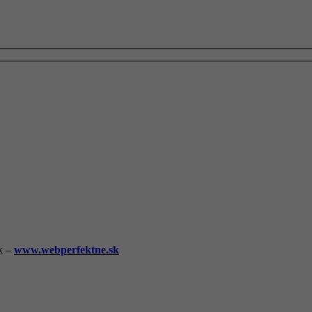
k –
www.webperfektne.sk