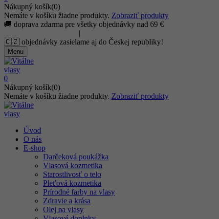
Nákupný košík(0)
Nemáte v košíku žiadne produkty.
Zobraziť produkty
🚚 doprava zdarma pre všetky objednávky nad 69 €
info@careandbeauty.eu
|
+421 905 777 246
🇨🇿 objednávky zasielame aj do Českej republiky!
Menu
0
Nákupný košík(0)
Nemáte v košíku žiadne produkty.
Zobraziť produkty
Úvod
O nás
E-shop
Darčeková poukážka
Vlasová kozmetika
Starostlivosť o telo
Pleťová kozmetika
Prírodné farby na vlasy
Zdravie a krása
Olej na vlasy
Vlasové doplnky