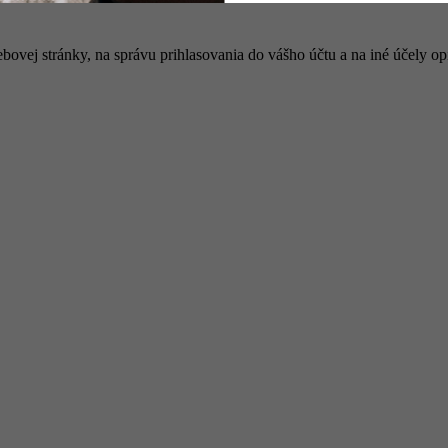
bovej stránky, na správu prihlasovania do vášho účtu a na iné účely 