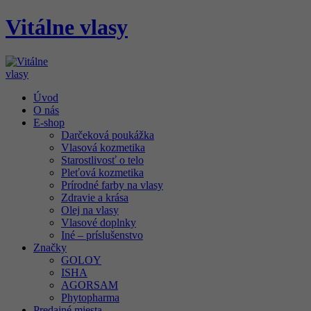
Vitálne vlasy
Úvod
O nás
E-shop
Darčeková poukážka
Vlasová kozmetika
Starostlivosť o telo
Pleťová kozmetika
Prírodné farby na vlasy
Zdravie a krása
Olej na vlasy
Vlasové doplnky
Iné – príslušenstvo
Značky
GOLOY
ISHA
AGORSAM
Phytopharma
Predajné miesta