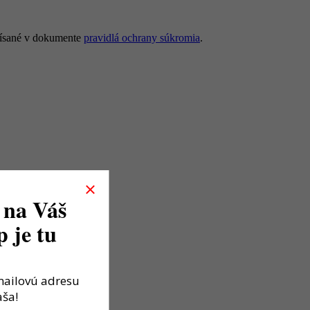
opísané v dokumente
pravidlá ochrany súkromia
.
 na Váš
 je tu
mailovú adresu
aša!