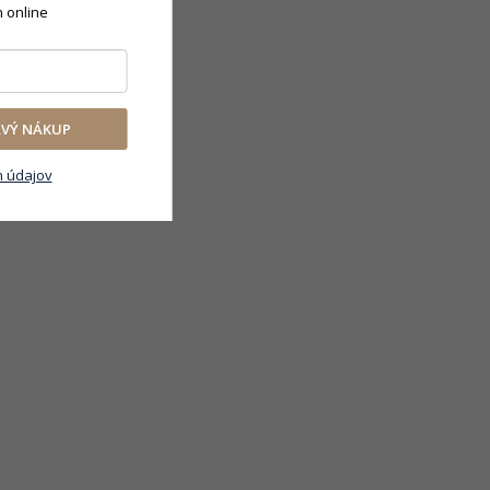
n online
RVÝ NÁKUP
 údajov