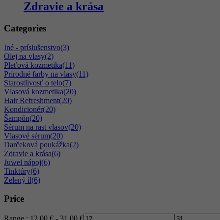
Zdravie a krása
Categories
Iné - príslušenstvo
(3)
Olej na vlasy
(2)
Pleťová kozmetika
(11)
Prírodné farby na vlasy
(11)
Starostlivosť o telo
(7)
Vlasová kozmetika
(20)
Hair Refreshment
(20)
Kondicionér
(20)
Šampón
(20)
Sérum na rast vlasov
(20)
Vlasové sérum
(20)
Darčeková poukážka
(2)
Zdravie a krása
(6)
Juwel nápoj
(6)
Tinktúry
(6)
Zelený íl
(6)
Price
Range :
12,00
€
-
31,00
€