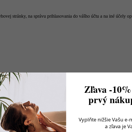
bovej stránky, na správu prihlasovania do vášho účtu a na iné účely 
Zľava -10%
prvý nákup
Vyplňte nižšie Vašu e-
a zľava je V