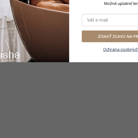
Možné uplatniť le
ZÍSKAŤ ZĽAVU NA P
Ochrana osobných