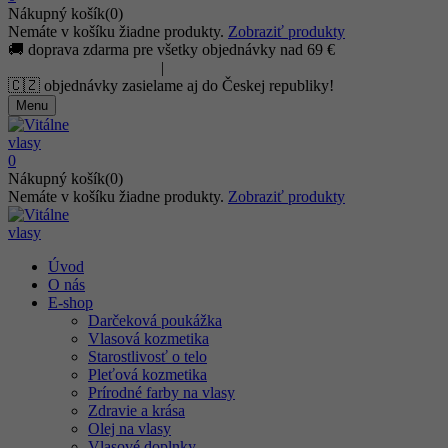
Nákupný košík(0)
Nemáte v košíku žiadne produkty.
Zobraziť produkty
🚚 doprava zdarma pre všetky objednávky nad 69 €
info@careandbeauty.eu
|
+421 905 777 246
🇨🇿 objednávky zasielame aj do Českej republiky!
Menu
0
Nákupný košík(0)
Nemáte v košíku žiadne produkty.
Zobraziť produkty
Úvod
O nás
E-shop
Darčeková poukážka
Vlasová kozmetika
Starostlivosť o telo
Pleťová kozmetika
Prírodné farby na vlasy
Zdravie a krása
Olej na vlasy
Vlasové doplnky