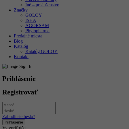
Iné – príslušenstvo
Značky
GOLOY
ISHA
AGORSAM
Phytopharma
Predajné miesta
Blog
Katalóg
Katalóg GOLOY
Kontakt
Prihlásenie
Registrovať
Zabudli ste heslo?
Vytvoriť účet