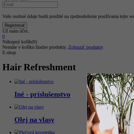
Vaše osobné údaje budú použité na zjednodušenie používania tejto we
Už mám účet.
0
Nákupný košík(0)
Nemáte v košíku žiadne produkty.
Zobraziť produkty
E-shop
Hair Refreshment
Iné - príslušenstvo
Olej na vlasy